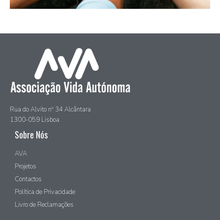
Rua do Alvito nº 34 Alcântara
1300-059 Lisboa
Sobre Nós
AVA
Projetos
Contactos
Política de Privacidade
Livro de Reclamações